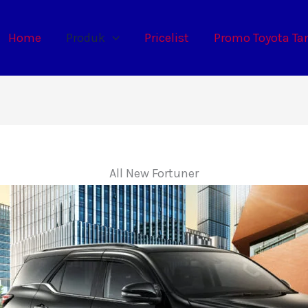
Home
Produk
Pricelist
Promo Toyota Ta
All New Fortuner