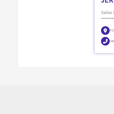
Sales 
TO
08