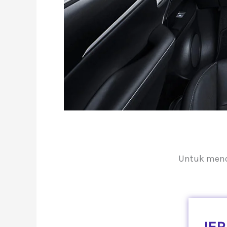
Untuk menda
JER