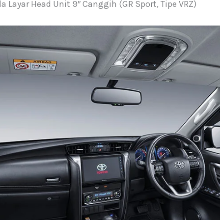
 Layar Head Unit 9″ Canggih (GR Sport, Tipe VRZ)